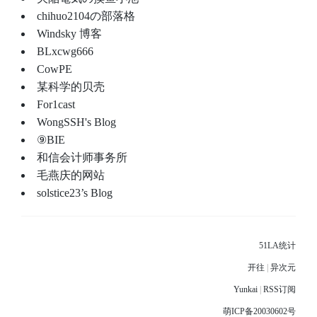
chihuo2104の部落格
Wind­sky 博客
BLxcwg666
CowPE
某科学的贝壳
For1cast
WongSSH's Blog
⑨BIE
和信会计师事务所
毛燕庆的网站
solstice23’s Blog
51LA统计
开往
|
异次元
Yunkai
|
RSS订阅
萌ICP备20030602号