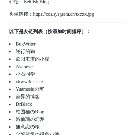
介绍：Beltfish Blog
头像链接：https://cos.sysgram.cn/txtxtx.jpg
以下是友链列表（按添加时间排序）：
BugWriter
逆行的狗
欧阳淇淇的小屋
Ayaneye
小石同学
xkww3n's site
Yuameshiの窝
莳昇的博客
DrBlack
柏园猫のBlog
洛仙璃の幻梦
無意識の桜
欠陥電気の摸鱼小池