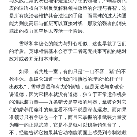
与实践汇聚的灰色地带是这类存在的领地，声响器所代
表的话语权向下层反复解释领袖政策的合理与睿智，这
是所有统治者维护其合法性的手段，而雪球的过人沟通
能力则使高层与低层可以直接对线，那政治强者的消失
腾出的权力真空足以养活一个阶层。
​雪球和拿破仑的能力与野心相似，这也早就了它们
的矛盾。英雄相惜基本会存于二者毫无共事可能的绝对
敌对或者并无根本冲突。
​如果二者共处一室，有的只是“一山不容二猪”的不
死不休。拿破仑知道一个我们很熟悉的理论“枪杆子里
出政权”，雪球是温和有力的领袖，但是无法与拿破仑
讲道德，因为它根本就没有道德，独立于正常运作机关
的准武装力量——九条猎犬是夺权的利器，拿破仑对它
们的豢养用诡斗的角度看不得不说是深谋远虑。而如果
准领导只有拿破仑一个了，而且它掌握的准武装力量变
为唯一的正规武装，它是不是就可以稳坐钓鱼台了，
不，经验告诉它如果其它动物能明面上感受到专制独裁