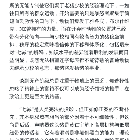
斯的无能专制使它们聚于老猪少校的经验理论下，一如
往日所有的群众运动，开始需要的只是暴怒者聚集于简
短而刺激性的口号下，动物们爆发了雅各宾，布尔什维
克，NZ曾拥有的力量。而在开会时动物的位置就已经
带有分化倾向——与少校相同有较高智力的猪稳坐前
排，秩序的稳定意味着信仰的下移和体系化，包括后来
对“七诫”的解释，知识水平的差异随着胜利的发展而日
益明显，既然无法指望连字母表都不能背熟的普通动物
去继承少校的意志，那猪将发扬猪的事业。
​谈到无产阶级总是注重于物质上的匮乏，却选择性
忽略了精神上的富裕不仅可以成为经济领域的推手，在
政治上更是巨大的路基。
​“七诫”是人类宪法的投影，但正如修正案的不断补
充，其本身权威有相当的部分附着于不可细致性，但这
尚是后话。声响器这头猪是黄仁宇笔下高层机构与低层
纽带的传话者，它有着混淆是非颠倒黑白的能力，理论