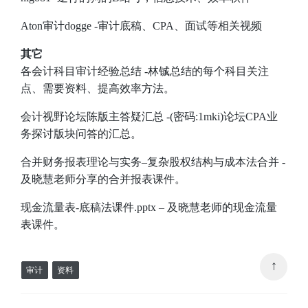
Aton审计dogge
-审计底稿、CPA、面试等相关视频
其它
各会计科目审计经验总结
-林铖总结的每个科目关注
点、需要资料、提高效率方法。
会计视野论坛陈版主答疑汇总
-(密码:1mki)论坛CPA业
务探讨版块问答的汇总。
合并财务报表理论与实务–复杂股权结构与成本法合并
-
及晓慧老师分享的合并报表课件。
现金流量表-底稿法课件.pptx
– 及晓慧老师的现金流量
表课件。
↑
审计
资料